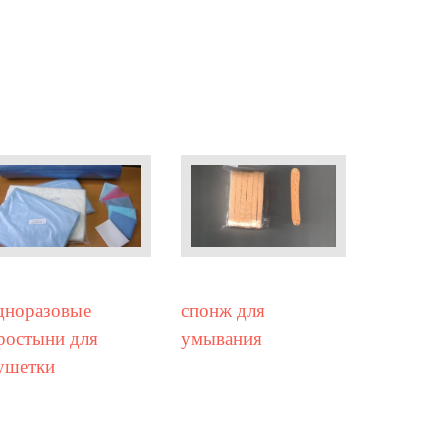
дноразовые
спонж для
ростыни для
умывания
ушетки