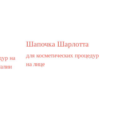
Шапочка Шарлотта
для косметических процедур
дур на
на лице
талии