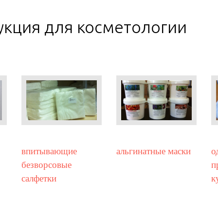
укция для косметологии
впитывающие
альгинатные маски
о
безворсовые
п
салфетки
к