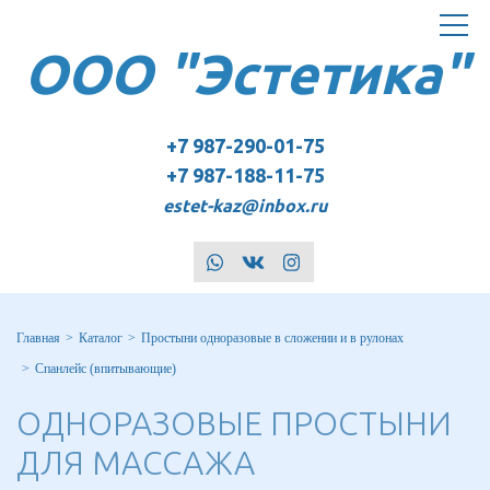
Toggle
ООО "Эстетика"
navigat
+7 987-290-01-75
+7 987-188-11-75
estet-kaz@inbox.ru
whatsapp
vk
instagram
Главная
Каталог
Простыни одноразовые в сложении и в рулонах
Спанлейс (впитывающие)
ОДНОРАЗОВЫЕ ПРОСТЫНИ
ДЛЯ МАССАЖА