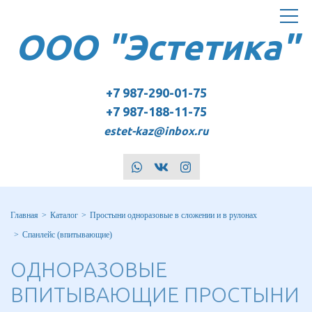
Toggle
ООО "Эстетика"
navigat
+7 987-290-01-75
+7 987-188-11-75
estet-kaz@inbox.ru
whatsapp
vk
instagram
Главная
Каталог
Простыни одноразовые в сложении и в рулонах
Спанлейс (впитывающие)
ОДНОРАЗОВЫЕ
ВПИТЫВАЮЩИЕ ПРОСТЫНИ