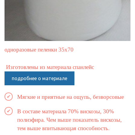
одноразовые пеленки 35х70
Изготовлены из материала спанлейс
подробнее о материале
Мягкие и приятные на ощупь, безворсовые
В составе материала 70% вискозы, 30%
полиэфира. Чем выше показатель вискозы,
тем выше впитывающая способность.