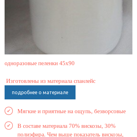
одноразовые пеленки 45х90
Изготовлены из материала спанлейс
подробнее о материале
Мягкие и приятные на ощупь, безворсовые
В составе материала 70% вискозы, 30%
полиэфира. Чем выше показатель вискозы,