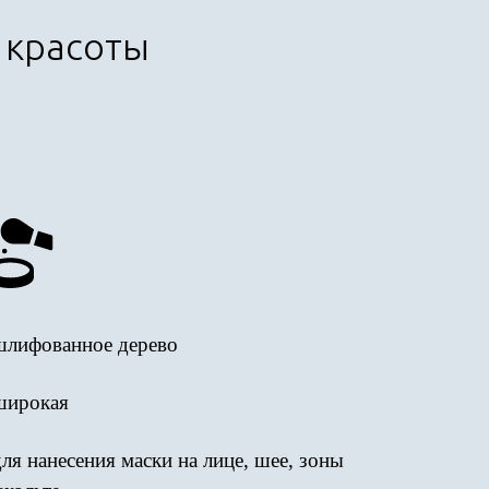
х красоты
шлифованное дерево
широкая
для нанесения маски на лице, шее, зоны