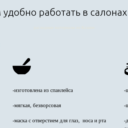
м удобно работать в салона
расходные материалы из Казани
и
-изготовлена из спанлейса
-
-мягкая, безворсовая
-
-маска с отверстием для глаз, носа и рта
-