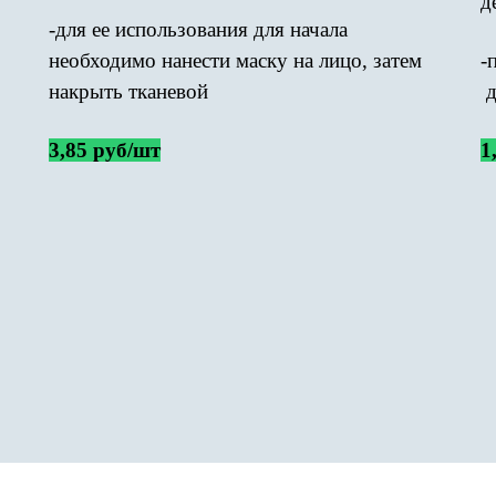
д
-для ее использования для начала
необходимо нанести маску на лицо, затем
-
накрыть тканевой
д
3,85 руб/шт
1